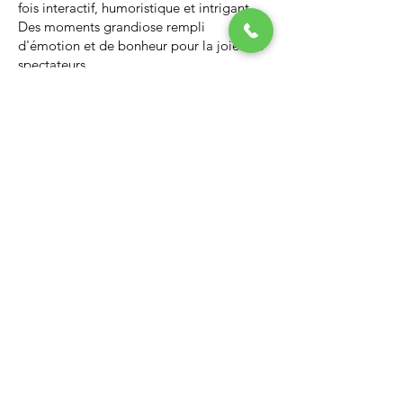
fois interactif, humoristique et intrigant.
Des moments grandiose rempli
d'émotion et de bonheur pour la joie des
spectateurs.
Nous vous invitons à regarder la vidéo ci-
dessous qui vous donnera un avant-goût
d’un spectacle de Noël professionnel, il
vous enchantera et vous ne serez pas
déçus.
Lien Youtube du spectacle de
Noël
https://youtu.be/PNAarNmUwvs