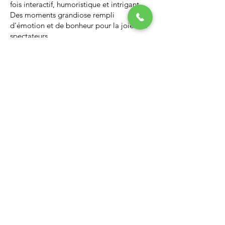
fois interactif, humoristique et intrigant.
Des moments grandiose rempli
d'émotion et de bonheur pour la joie des
spectateurs.
Nous vous invitons à regarder la vidéo ci-
dessous qui vous donnera un avant-goût
d’un spectacle de Noël professionnel, il
vous enchantera et vous ne serez pas
déçus.
Lien Youtube du spectacle de
Noël
https://youtu.be/PNAarNmUwvs