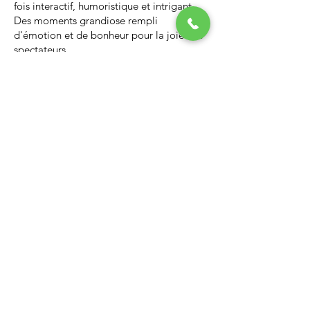
fois interactif, humoristique et intrigant.
Des moments grandiose rempli
d'émotion et de bonheur pour la joie des
spectateurs.
Nous vous invitons à regarder la vidéo ci-
dessous qui vous donnera un avant-goût
d’un spectacle de Noël professionnel, il
vous enchantera et vous ne serez pas
déçus.
Lien Youtube du spectacle de
Noël
https://youtu.be/PNAarNmUwvs