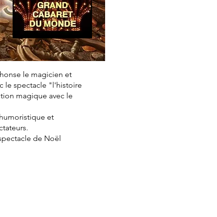
phonse le magicien et
le spectacle "l'histoire
ation magique avec le
, humoristique et
ctateurs.
 spectacle de Noël