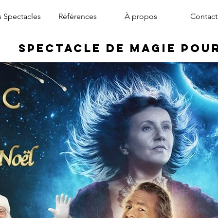
 Spectacles
Références
À propos
Contact
Spectacle de Magie pou
magicien arbre de noël