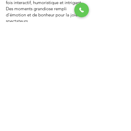
fois interactif, humoristique et intrigant.
Des moments grandiose rempli
d'émotion et de bonheur pour la joie des
spectateurs.
Nous vous invitons à regarder la vidéo ci-
dessous qui vous donnera un avant-goût
d’un spectacle de Noël professionnel, il
vous enchantera et vous ne serez pas
déçus.
Lien Youtube du spectacle de
Noël
https://youtu.be/PNAarNmUwvs