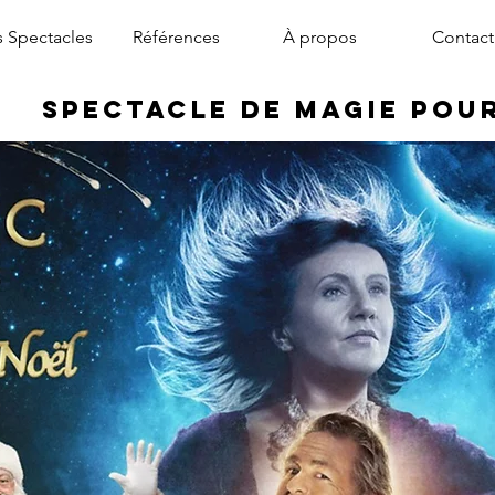
 Spectacles
Références
À propos
Contact
Spectacle de Magie pou
magicien arbre de noël