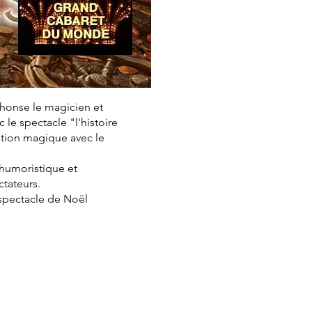
phonse le magicien et
le spectacle "l'histoire
ation magique avec le
, humoristique et
ctateurs.
 spectacle de Noël