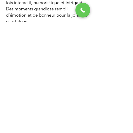
fois interactif, humoristique et intrigant.
Des moments grandiose rempli
d'émotion et de bonheur pour la joie des
spectateurs.
Nous vous invitons à regarder la vidéo ci-
dessous qui vous donnera un avant-goût
d’un spectacle de Noël professionnel, il
vous enchantera et vous ne serez pas
déçus.
Lien Youtube du spectacle de
Noël
https://youtu.be/PNAarNmUwvs