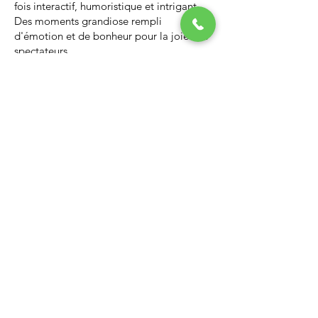
fois interactif, humoristique et intrigant.
Des moments grandiose rempli
d'émotion et de bonheur pour la joie des
spectateurs.
Nous vous invitons à regarder la vidéo ci-
dessous qui vous donnera un avant-goût
d’un spectacle de Noël professionnel, il
vous enchantera et vous ne serez pas
déçus.
Lien Youtube du spectacle de
Noël
https://youtu.be/PNAarNmUwvs