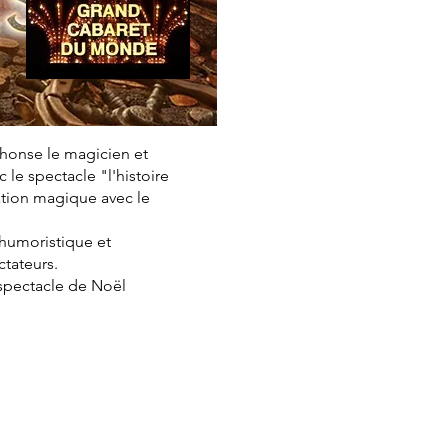
phonse le magicien et
le spectacle "l'histoire
ation magique avec le
, humoristique et
ctateurs.
 spectacle de Noël