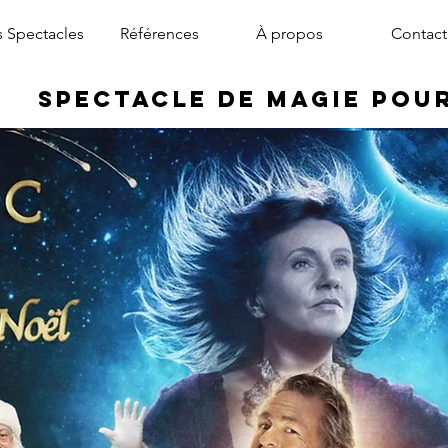
 Spectacles
Références
À propos
Contact
Spectacle de Magie pou
magicien arbre de noël