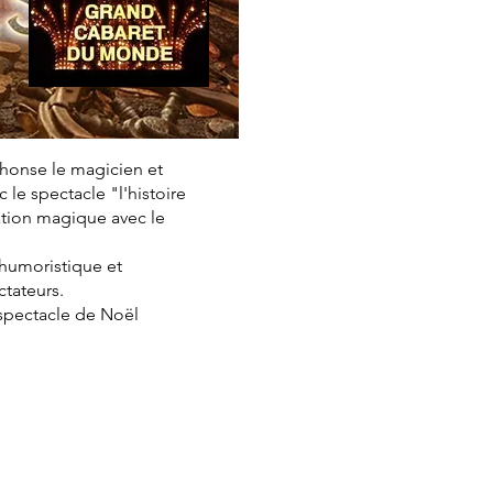
phonse le magicien et
le spectacle "l'histoire
ation magique avec le
, humoristique et
ctateurs.
 spectacle de Noël