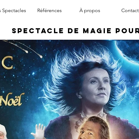
 Spectacles
Références
À propos
Contact
Spectacle de Magie pou
magicien arbre de noël