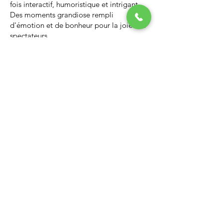
fois interactif, humoristique et intrigant.
Des moments grandiose rempli
d'émotion et de bonheur pour la joie des
spectateurs.
Nous vous invitons à regarder la vidéo ci-
dessous qui vous donnera un avant-goût
d’un spectacle de Noël professionnel, il
vous enchantera et vous ne serez pas
déçus.
Lien Youtube du spectacle de
Noël
https://youtu.be/PNAarNmUwvs