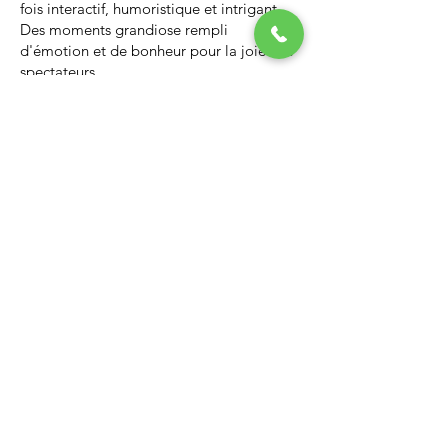
fois interactif, humoristique et intrigant.
Des moments grandiose rempli
d'émotion et de bonheur pour la joie des
spectateurs.
Nous vous invitons à regarder la vidéo ci-
dessous qui vous donnera un avant-goût
d’un spectacle de Noël professionnel, il
vous enchantera et vous ne serez pas
déçus.
Lien Youtube du spectacle de
Noël
https://youtu.be/PNAarNmUwvs