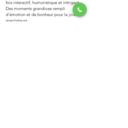
fois interactif, humoristique et intrigant.
Des moments grandiose rempli
d'émotion et de bonheur pour la joie des
spectateurs.
Nous vous invitons à regarder la vidéo ci-
dessous qui vous donnera un avant-goût
d’un spectacle de Noël professionnel, il
vous enchantera et vous ne serez pas
déçus.
Lien Youtube du spectacle de
Noël
https://youtu.be/PNAarNmUwvs