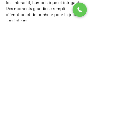
fois interactif, humoristique et intrigant.
Des moments grandiose rempli
d'émotion et de bonheur pour la joie des
spectateurs.
Nous vous invitons à regarder la vidéo ci-
dessous qui vous donnera un avant-goût
d’un spectacle de Noël professionnel, il
vous enchantera et vous ne serez pas
déçus.
Lien Youtube du spectacle de
Noël
https://youtu.be/PNAarNmUwvs