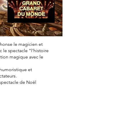
phonse le magicien et
le spectacle "l'histoire
ation magique avec le
, humoristique et
ctateurs.
 spectacle de Noël