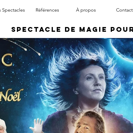
 Spectacles
Références
À propos
Contact
Spectacle de Magie pou
magicien arbre de noël