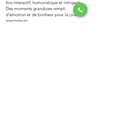
fois interactif, humoristique et intrigant.
Des moments grandiose rempli
d'émotion et de bonheur pour la joie des
spectateurs.
Nous vous invitons à regarder la vidéo ci-
dessous qui vous donnera un avant-goût
d’un spectacle de Noël professionnel, il
vous enchantera et vous ne serez pas
déçus.
Lien Youtube du spectacle de
Noël
https://youtu.be/PNAarNmUwvs