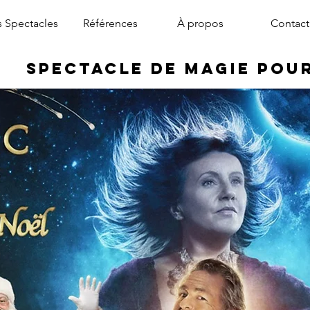
 Spectacles
Références
À propos
Contact
Spectacle de Magie pou
magicien arbre de noël