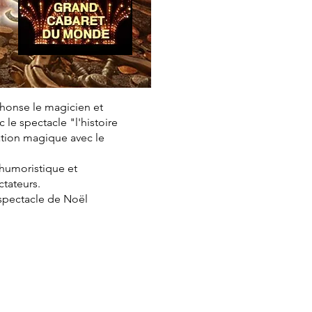
phonse le magicien et
le spectacle "l'histoire
ation magique avec le
, humoristique et
ctateurs.
 spectacle de Noël