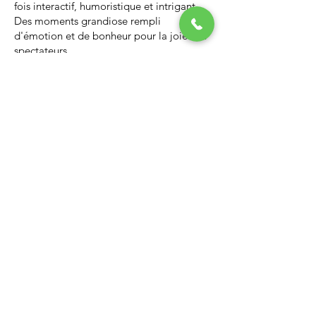
fois interactif, humoristique et intrigant.
Des moments grandiose rempli
d'émotion et de bonheur pour la joie des
spectateurs.
Nous vous invitons à regarder la vidéo ci-
dessous qui vous donnera un avant-goût
d’un spectacle de Noël professionnel, il
vous enchantera et vous ne serez pas
déçus.
Lien Youtube du spectacle de
Noël
https://youtu.be/PNAarNmUwvs