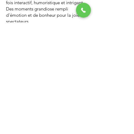
fois interactif, humoristique et intrigant.
Des moments grandiose rempli
d'émotion et de bonheur pour la joie des
spectateurs.
Nous vous invitons à regarder la vidéo ci-
dessous qui vous donnera un avant-goût
d’un spectacle de Noël professionnel, il
vous enchantera et vous ne serez pas
déçus.
Lien Youtube du spectacle de
Noël
https://youtu.be/PNAarNmUwvs