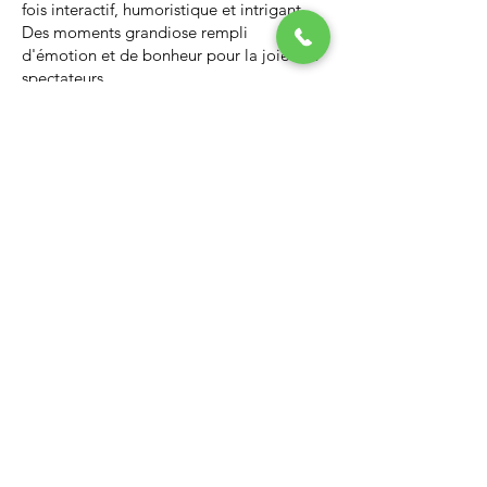
fois interactif, humoristique et intrigant.
Des moments grandiose rempli
d'émotion et de bonheur pour la joie des
spectateurs.
Nous vous invitons à regarder la vidéo ci-
dessous qui vous donnera un avant-goût
d’un spectacle de Noël professionnel, il
vous enchantera et vous ne serez pas
déçus.
Lien Youtube du spectacle de
Noël
https://youtu.be/PNAarNmUwvs