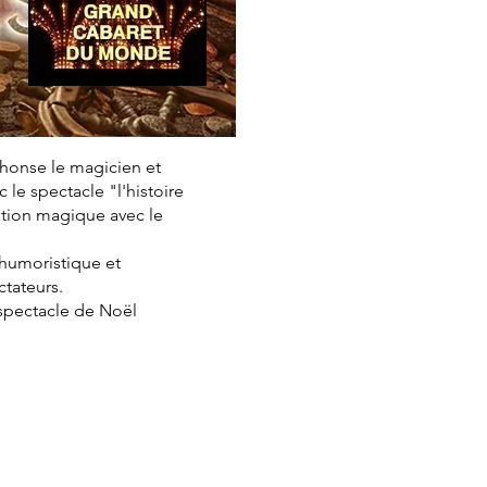
phonse le magicien et
le spectacle "l'histoire
ation magique avec le
, humoristique et
ctateurs.
 spectacle de Noël