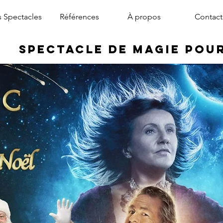
 Spectacles
Références
À propos
Contact
Spectacle de Magie pou
magicien arbre de noël