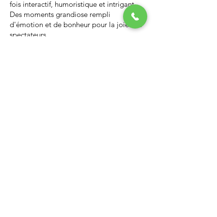
fois interactif, humoristique et intrigant.
Des moments grandiose rempli
d'émotion et de bonheur pour la joie des
spectateurs.
Nous vous invitons à regarder la vidéo ci-
dessous qui vous donnera un avant-goût
d’un spectacle de Noël professionnel, il
vous enchantera et vous ne serez pas
déçus.
Lien Youtube du spectacle de
Noël
https://youtu.be/PNAarNmUwvs