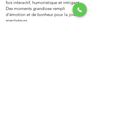
fois interactif, humoristique et intrigant.
Des moments grandiose rempli
d'émotion et de bonheur pour la joie des
spectateurs.
Nous vous invitons à regarder la vidéo ci-
dessous qui vous donnera un avant-goût
d’un spectacle de Noël professionnel, il
vous enchantera et vous ne serez pas
déçus.
Lien Youtube du spectacle de
Noël
https://youtu.be/PNAarNmUwvs