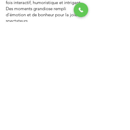
fois interactif, humoristique et intrigant.
Des moments grandiose rempli
d'émotion et de bonheur pour la joie des
spectateurs.
Nous vous invitons à regarder la vidéo ci-
dessous qui vous donnera un avant-goût
d’un spectacle de Noël professionnel, il
vous enchantera et vous ne serez pas
déçus.
Lien Youtube du spectacle de
Noël
https://youtu.be/PNAarNmUwvs