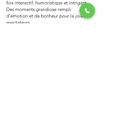
fois interactif, humoristique et intrigant.
Des moments grandiose rempli
d'émotion et de bonheur pour la joie des
spectateurs.
Nous vous invitons à regarder la vidéo ci-
dessous qui vous donnera un avant-goût
d’un spectacle de Noël professionnel, il
vous enchantera et vous ne serez pas
déçus.
Lien Youtube du spectacle de
Noël
https://youtu.be/PNAarNmUwvs