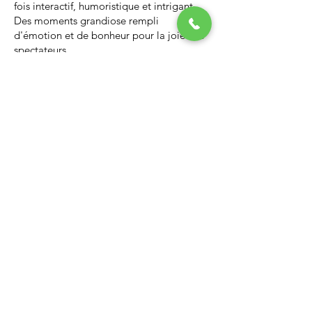
fois interactif, humoristique et intrigant.
Des moments grandiose rempli
d'émotion et de bonheur pour la joie des
spectateurs.
Nous vous invitons à regarder la vidéo ci-
dessous qui vous donnera un avant-goût
d’un spectacle de Noël professionnel, il
vous enchantera et vous ne serez pas
déçus.
Lien Youtube du spectacle de
Noël
https://youtu.be/PNAarNmUwvs