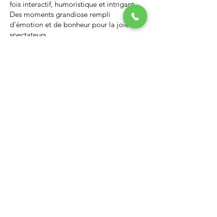
fois interactif, humoristique et intrigant.
Des moments grandiose rempli
d'émotion et de bonheur pour la joie des
spectateurs.
Nous vous invitons à regarder la vidéo ci-
dessous qui vous donnera un avant-goût
d’un spectacle de Noël professionnel, il
vous enchantera et vous ne serez pas
déçus.
Lien Youtube du spectacle de
Noël
https://youtu.be/PNAarNmUwvs