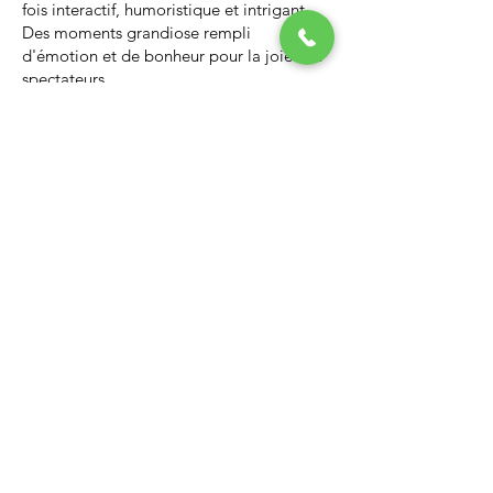
fois interactif, humoristique et intrigant.
Des moments grandiose rempli
d'émotion et de bonheur pour la joie des
spectateurs.
Nous vous invitons à regarder la vidéo ci-
dessous qui vous donnera un avant-goût
d’un spectacle de Noël professionnel, il
vous enchantera et vous ne serez pas
déçus.
Lien Youtube du spectacle de
Noël
https://youtu.be/PNAarNmUwvs