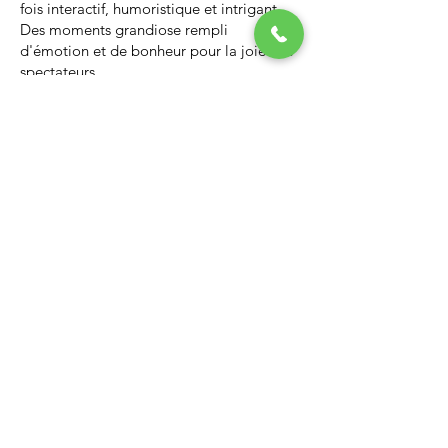
fois interactif, humoristique et intrigant.
Des moments grandiose rempli
d'émotion et de bonheur pour la joie des
spectateurs.
Nous vous invitons à regarder la vidéo ci-
dessous qui vous donnera un avant-goût
d’un spectacle de Noël professionnel, il
vous enchantera et vous ne serez pas
déçus.
Lien Youtube du spectacle de
Noël
https://youtu.be/PNAarNmUwvs