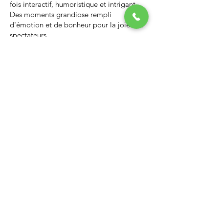
fois interactif, humoristique et intrigant.
Des moments grandiose rempli
d'émotion et de bonheur pour la joie des
spectateurs.
Nous vous invitons à regarder la vidéo ci-
dessous qui vous donnera un avant-goût
d’un spectacle de Noël professionnel, il
vous enchantera et vous ne serez pas
déçus.
Lien Youtube du spectacle de
Noël
https://youtu.be/PNAarNmUwvs