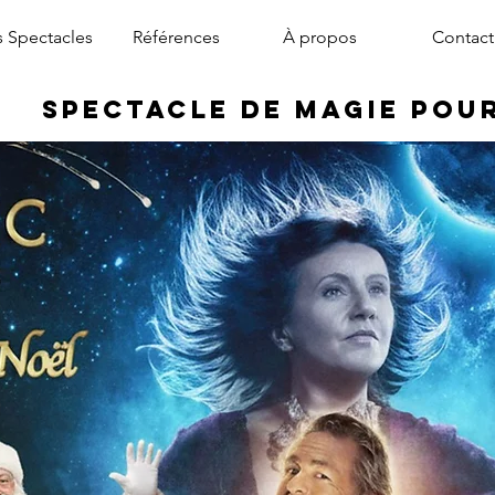
 Spectacles
Références
À propos
Contact
Spectacle de Magie pou
magicien arbre de noël