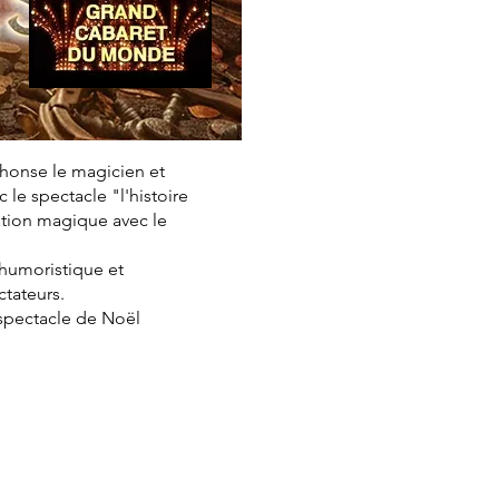
phonse le magicien et
le spectacle "l'histoire
ation magique avec le
, humoristique et
ctateurs.
 spectacle de Noël