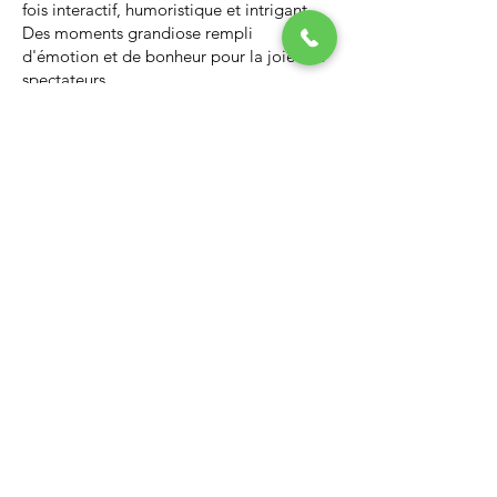
fois interactif, humoristique et intrigant.
Des moments grandiose rempli
d'émotion et de bonheur pour la joie des
spectateurs.
Nous vous invitons à regarder la vidéo ci-
dessous qui vous donnera un avant-goût
d’un spectacle de Noël professionnel, il
vous enchantera et vous ne serez pas
déçus.
Lien Youtube du spectacle de
Noël
https://youtu.be/PNAarNmUwvs