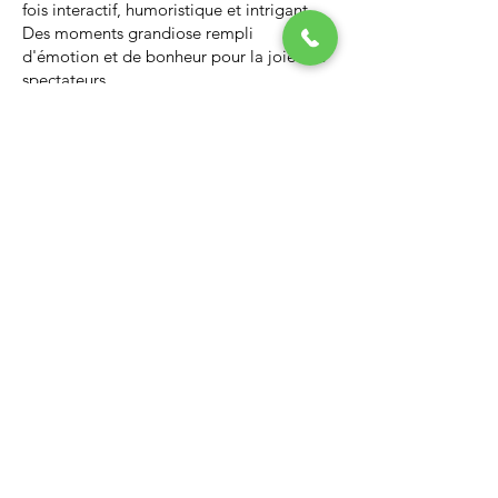
fois interactif, humoristique et intrigant.
Des moments grandiose rempli
d'émotion et de bonheur pour la joie des
spectateurs.
Nous vous invitons à regarder la vidéo ci-
dessous qui vous donnera un avant-goût
d’un spectacle de Noël professionnel, il
vous enchantera et vous ne serez pas
déçus.
Lien Youtube du spectacle de
Noël
https://youtu.be/PNAarNmUwvs