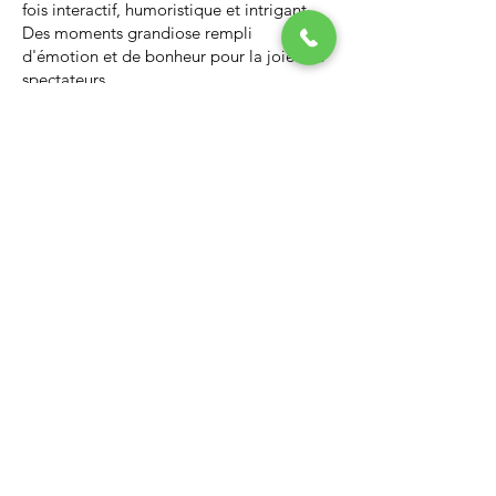
fois interactif, humoristique et intrigant.
Des moments grandiose rempli
d'émotion et de bonheur pour la joie des
spectateurs.
Nous vous invitons à regarder la vidéo ci-
dessous qui vous donnera un avant-goût
d’un spectacle de Noël professionnel, il
vous enchantera et vous ne serez pas
déçus.
Lien Youtube du spectacle de
Noël
https://youtu.be/PNAarNmUwvs