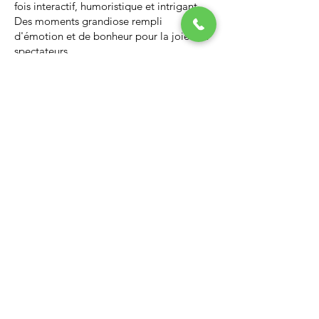
fois interactif, humoristique et intrigant.
Des moments grandiose rempli
d'émotion et de bonheur pour la joie des
spectateurs.
Nous vous invitons à regarder la vidéo ci-
dessous qui vous donnera un avant-goût
d’un spectacle de Noël professionnel, il
vous enchantera et vous ne serez pas
déçus.
Lien Youtube du spectacle de
Noël
https://youtu.be/PNAarNmUwvs