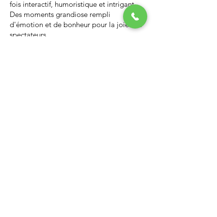
fois interactif, humoristique et intrigant.
Des moments grandiose rempli
d'émotion et de bonheur pour la joie des
spectateurs.
Nous vous invitons à regarder la vidéo ci-
dessous qui vous donnera un avant-goût
d’un spectacle de Noël professionnel, il
vous enchantera et vous ne serez pas
déçus.
Lien Youtube du spectacle de
Noël
https://youtu.be/PNAarNmUwvs