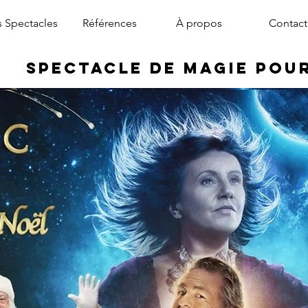
 Spectacles
Références
À propos
Contact
Spectacle de Magie pou
magicien arbre de noël