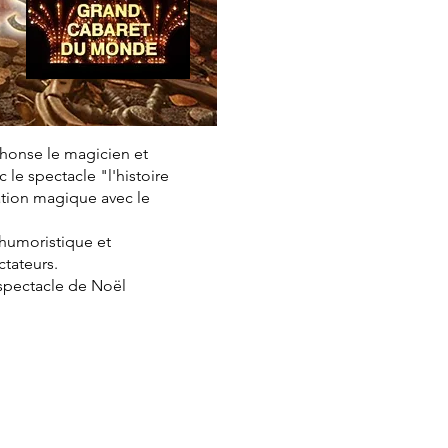
phonse le magicien et
le spectacle "l'histoire
ation magique avec le
, humoristique et
ctateurs.
 spectacle de Noël