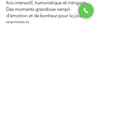
fois interactif, humoristique et intrigant.
Des moments grandiose rempli
d'émotion et de bonheur pour la joie des
spectateurs.
Nous vous invitons à regarder la vidéo ci-
dessous qui vous donnera un avant-goût
d’un spectacle de Noël professionnel, il
vous enchantera et vous ne serez pas
déçus.
Lien Youtube du spectacle de
Noël
https://youtu.be/PNAarNmUwvs