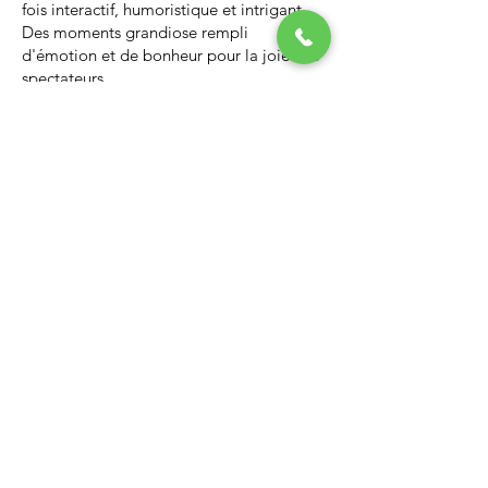
fois interactif, humoristique et intrigant.
Des moments grandiose rempli
d'émotion et de bonheur pour la joie des
spectateurs.
Nous vous invitons à regarder la vidéo ci-
dessous qui vous donnera un avant-goût
d’un spectacle de Noël professionnel, il
vous enchantera et vous ne serez pas
déçus.
Lien Youtube du spectacle de
Noël
https://youtu.be/PNAarNmUwvs