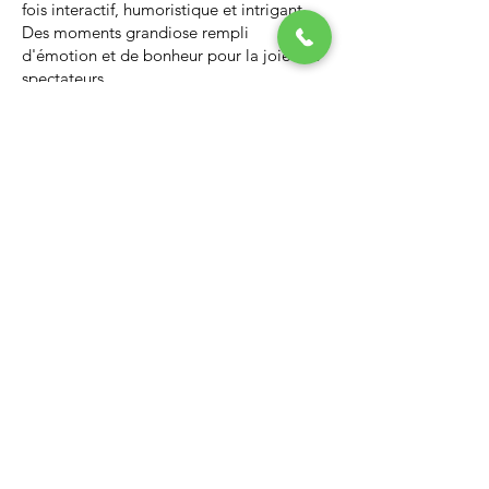
fois interactif, humoristique et intrigant.
Des moments grandiose rempli
d'émotion et de bonheur pour la joie des
spectateurs.
Nous vous invitons à regarder la vidéo ci-
dessous qui vous donnera un avant-goût
d’un spectacle de Noël professionnel, il
vous enchantera et vous ne serez pas
déçus.
Lien Youtube du spectacle de
Noël
https://youtu.be/PNAarNmUwvs