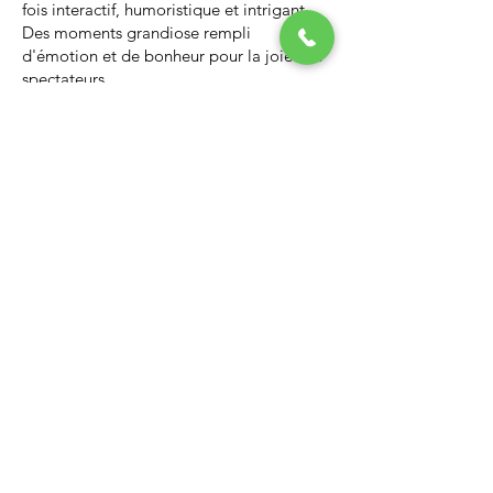
fois interactif, humoristique et intrigant.
Des moments grandiose rempli
d'émotion et de bonheur pour la joie des
spectateurs.
Nous vous invitons à regarder la vidéo ci-
dessous qui vous donnera un avant-goût
d’un spectacle de Noël professionnel, il
vous enchantera et vous ne serez pas
déçus.
Lien Youtube du spectacle de
Noël
https://youtu.be/PNAarNmUwvs