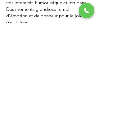
fois interactif, humoristique et intrigant.
Des moments grandiose rempli
d'émotion et de bonheur pour la joie des
spectateurs.
Nous vous invitons à regarder la vidéo ci-
dessous qui vous donnera un avant-goût
d’un spectacle de Noël professionnel, il
vous enchantera et vous ne serez pas
déçus.
Lien Youtube du spectacle de
Noël
https://youtu.be/PNAarNmUwvs