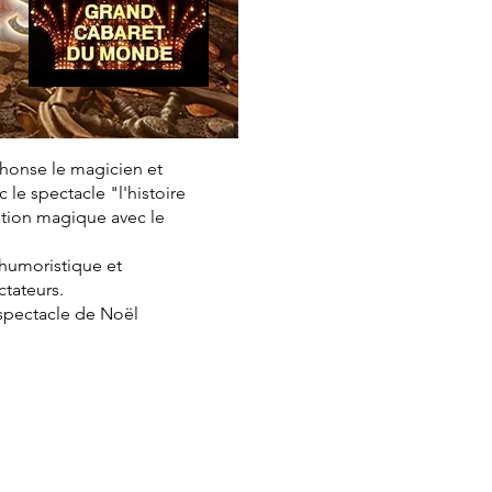
phonse le magicien et
le spectacle "l'histoire
ation magique avec le
, humoristique et
ctateurs.
 spectacle de Noël