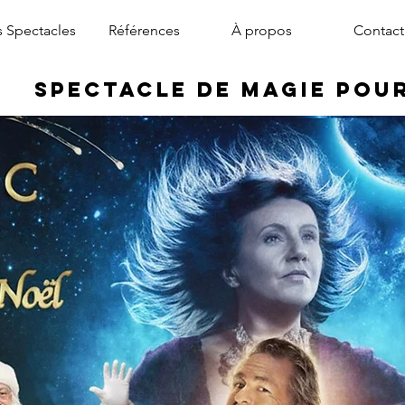
 Spectacles
Références
À propos
Contact
Spectacle de Magie pou
magicien arbre de noël