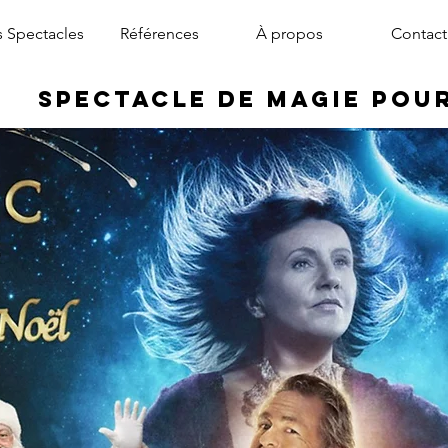
 Spectacles
Références
À propos
Contact
Spectacle de Magie pou
magicien arbre de noël