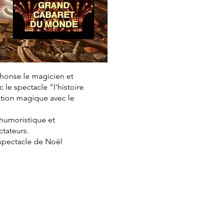
phonse le magicien et
le spectacle "l'histoire
ation magique avec le
, humoristique et
ctateurs.
 spectacle de Noël