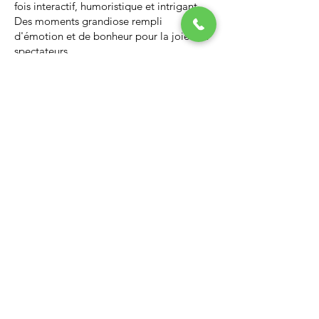
fois interactif, humoristique et intrigant.
Des moments grandiose rempli
d'émotion et de bonheur pour la joie des
spectateurs.
Nous vous invitons à regarder la vidéo ci-
dessous qui vous donnera un avant-goût
d’un spectacle de Noël professionnel, il
vous enchantera et vous ne serez pas
déçus.
Lien Youtube du spectacle de
Noël
https://youtu.be/PNAarNmUwvs