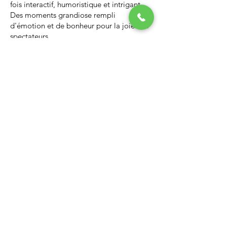
fois interactif, humoristique et intrigant.
Des moments grandiose rempli
d'émotion et de bonheur pour la joie des
spectateurs.
Nous vous invitons à regarder la vidéo ci-
dessous qui vous donnera un avant-goût
d’un spectacle de Noël professionnel, il
vous enchantera et vous ne serez pas
déçus.
Lien Youtube du spectacle de
Noël
https://youtu.be/PNAarNmUwvs