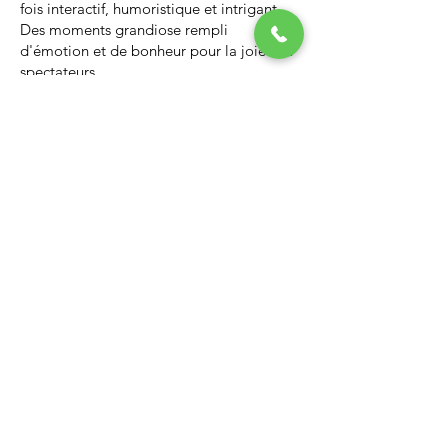
fois interactif, humoristique et intrigant.
Des moments grandiose rempli
d'émotion et de bonheur pour la joie des
spectateurs.
Nous vous invitons à regarder la vidéo ci-
dessous qui vous donnera un avant-goût
d’un spectacle de Noël professionnel, il
vous enchantera et vous ne serez pas
déçus.
Lien Youtube du spectacle de
Noël
https://youtu.be/PNAarNmUwvs