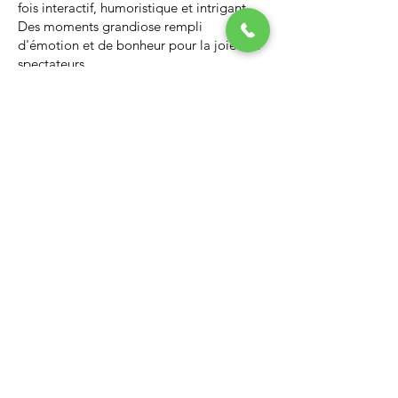
fois interactif, humoristique et intrigant.
Des moments grandiose rempli
d'émotion et de bonheur pour la joie des
spectateurs.
Nous vous invitons à regarder la vidéo ci-
dessous qui vous donnera un avant-goût
d’un spectacle de Noël professionnel, il
vous enchantera et vous ne serez pas
déçus.
Lien Youtube du spectacle de
Noël
https://youtu.be/PNAarNmUwvs