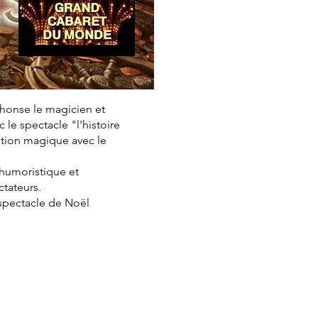
phonse le magicien et
le spectacle "l'histoire
ation magique avec le
, humoristique et
ctateurs.
 spectacle de Noël