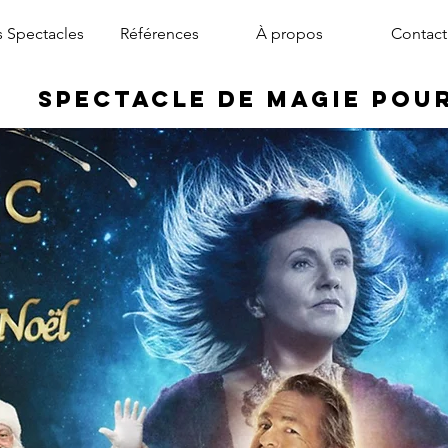
 Spectacles
Références
À propos
Contact
Spectacle de Magie pou
magicien arbre de noël