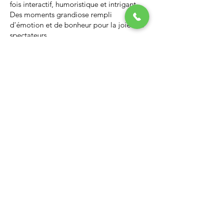
fois interactif, humoristique et intrigant.
Des moments grandiose rempli
d'émotion et de bonheur pour la joie des
spectateurs.
Nous vous invitons à regarder la vidéo ci-
dessous qui vous donnera un avant-goût
d’un spectacle de Noël professionnel, il
vous enchantera et vous ne serez pas
déçus.
Lien Youtube du spectacle de
Noël
https://youtu.be/PNAarNmUwvs